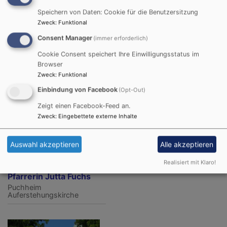
So, 16.8. 10 Uhr
Speichern von Daten: Cookie für die Benutzersitzung
Gottesdienst Einladung
Zweck
:
Funktional
nach Eichenau
Consent Manager
(immer erforderlich)
Eichenau
Friedenskirche
Eichenau
Cookie Consent speichert Ihre Einwilligungsstatus im
Browser
Zweck
:
Funktional
Einbindung von Facebook
(Opt-Out)
Zeigt einen Facebook-Feed an.
Zweck
:
Eingebettete externe Inhalte
Auswahl akzeptieren
Alle akzeptieren
So, 23.8. 10 Uhr
Abendmahl-
Realisiert mit Klaro!
Gottesdienst mit
Pfarrerin Jutta Fuchs
Puchheim
Auferstehungskirche