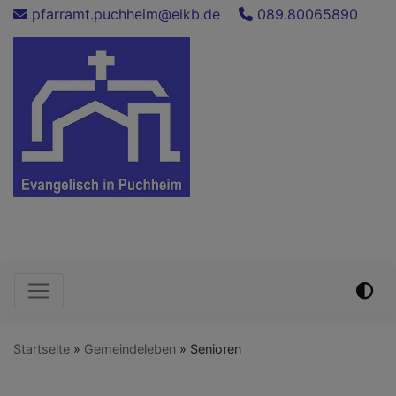
Direkt
pfarramt.puchheim@elkb.de
089.80065890
zum
Inhalt
Evang.-Luth. Auferstehungskirche
Puchheim
Hauptnavigation
Startseite
Gemeindeleben
Senioren