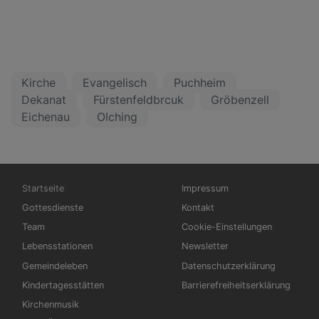
Kirche
Evangelisch
Puchheim
Dekanat
Fürstenfeldbrcuk
Gröbenzell
Eichenau
Olching
Hauptnavigation
Fußbereichsmenü
Startseite
Impressum
Gottesdienste
Kontakt
Team
Cookie-Einstellungen
Lebensstationen
Newsletter
Gemeindeleben
Datenschutzerklärung
Kindertagesstätten
Barrierefreiheitserklärung
Kirchenmusik