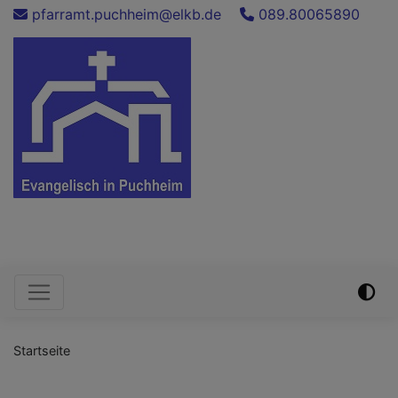
Direkt
pfarramt.puchheim@elkb.de
089.80065890
zum
Inhalt
Evang.-Luth. Auferstehungskirche
Puchheim
Hauptnavigation
Startseite