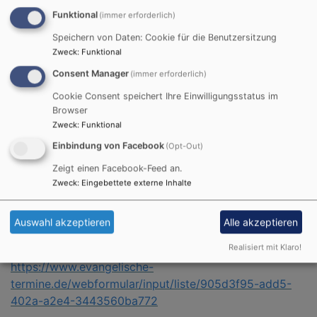
inkl. Fahrt, Unterkunft & Verpflegung
Funktional
(immer erforderlich)
Anmeldung: ab 5. März online per Link oder QR-
Speichern von Daten: Cookie für die Benutzersitzung
Code
Zweck
:
Funktional
Plätze begrenzt – schnell anmelden!
Consent Manager
(immer erforderlich)
Cookie Consent speichert Ihre Einwilligungsstatus im
Und psst… Carl, das kopflose Schlossgespenst seit
Browser
1320, wartet auch schon auf dich. 😉
Zweck
:
Funktional
Einbindung von Facebook
Wir freuen uns auf dich!
(Opt-Out)
Jutta, Alex, Lukas & das Team
Zeigt einen Facebook-Feed an.
Zweck
:
Eingebettete externe Inhalte
Link zum Webformular Anmeldung Kidsfreizeit
Auswahl akzeptieren
Alle akzeptieren
Derneck 2026:
Realisiert mit Klaro!
https://www.evangelische-
termine.de/webformular/input/liste/905d3f95-add5-
402a-a2e4-3443560ba772