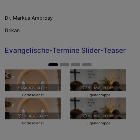
Dr. Markus Ambrosy
Dekan
Evangelische-Termine Slider-Teaser
Zurück
Weit
So, 9.8. 10 Uhr
Mi, 12.8. 19 Uhr
Gottesdienst
Jugendgruppe
So, 16.8. 10 Uhr
Mi, 19.8. 19 Uhr
Gottesdienst
Jugendgruppe