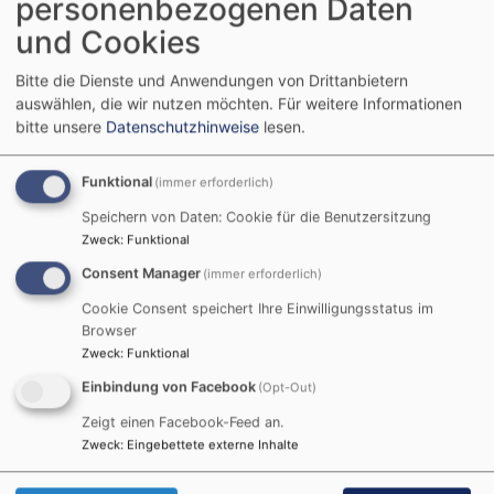
personenbezogenen Daten
und Cookies
Bitte die Dienste und Anwendungen von Drittanbietern
auswählen, die wir nutzen möchten.
Für weitere Informationen
bitte unsere
Datenschutzhinweise
lesen.
Bildrechte
Evang.-Luth. Kirchengemeinde Puchheim
Funktional
(immer erforderlich)
Seit Dezember 2025 neue Integrationseinrichtung in
Puchheim
Speichern von Daten: Cookie für die Benutzersitzung
Zweck
:
Funktional
Der Kindergarten Regenbogen steht für Vielfalt,
Consent Manager
(immer erforderlich)
Integration und die gezielte Unterstützung jedes
Cookie Consent speichert Ihre Einwilligungsstatus im
Kindes. Hier lernen Kinder gemeinsam, einander zu
Browser
respektieren und ihre individuellen Stärken zu
Zweck
:
Funktional
entfalten. Dabei spielt die Natur eine zentrale Rolle,
Einbindung von Facebook
(Opt-Out)
denn sie lädt zum Entdecken, Forschen und Spielen
ein.
Zeigt einen Facebook-Feed an.
Zweck
:
Eingebettete externe Inhalte
Hier geht´s zur Homepage:
https://kitas-puchheim.de