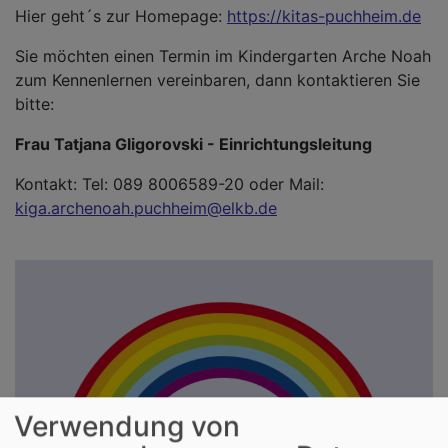
Hier geht´s zur Homepage:
https://kitas-puchheim.de
Sie möchten einen Termin im Kindergarten Arche Noah
zum Kennenlernen vereinbaren, dann kontaktieren Sie
bitte:
Frau Tatjana Gligorovski - Einrichtungsleitung
Kontakt: Tel: 089 8006589-20 oder Mail:
kiga.archenoah.puchheim@elkb.de
Verwendung von