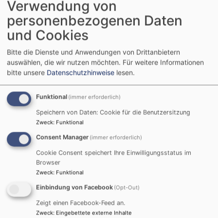
Verwendung von
Posaunenchor
personenbezogenen Daten
und Cookies
Bitte die Dienste und Anwendungen von Drittanbietern
Kirchenmusik
auswählen, die wir nutzen möchten.
Für weitere Informationen
bitte unsere
Datenschutzhinweise
lesen.
Kirchenchor
Funktional
(immer erforderlich)
Gesungen werden vor allem Werke der klassischen
Kirchenmusik.
Speichern von Daten: Cookie für die Benutzersitzung
Zweck
:
Funktional
Der Chor wirkt regelmäßig (alle 2-3 Monate) bei
Gottesdiensten mit.
Consent Manager
(immer erforderlich)
Außerdem gibt er einmal im Jahr ein großes
Cookie Consent speichert Ihre Einwilligungsstatus im
Konzert (in der Regel mit Orchesterbegleitung).
Browser
Neue MitsängerInnen sind herzlich Willkommen.
Zweck
:
Funktional
Proben: donnerstags, 20:15 Uhr - 21:45 Uhr
Einbindung von Facebook
(Opt-Out)
Leitung und Kontakt: Yoko Seidel
Zeigt einen Facebook-Feed an.
Zweck
:
Eingebettete externe Inhalte